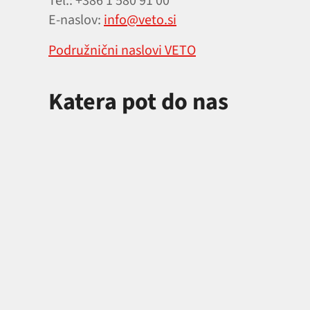
Tel.: +386 1 580 91 00
E‑naslov:
info@veto.si
Podružnični naslovi VETO
Katera pot do nas