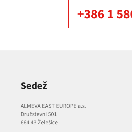
+386 1 58
Sedež
ALMEVA EAST EUROPE a.s.
Družstevní 501
664 43 Želešice