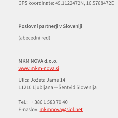
GPS koordinate: 49.1122472N, 16.5788472E
Poslovni partnerji v Sloveniji
(abecedni red)
MKM NOVA d.o.o.
www.mkm-nova.si
Ulica Jožeta Jame 14
11210 Ljubljana — Šentvid Slovenija
Tel.: + 386 1 583 79 40
E‑naslov:
mkmnova@siol.net