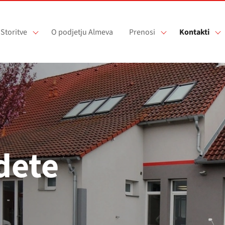
Storitve
O podjetju Almeva
Prenosi
Kontakti
dete