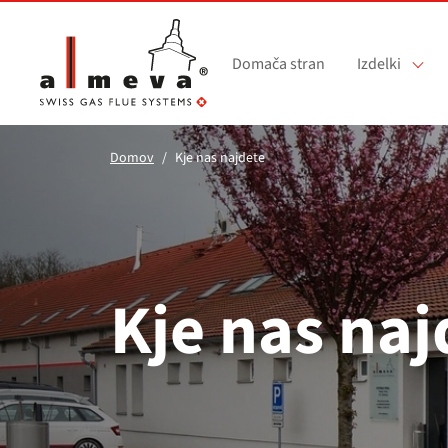
Preskoči na glavno vsebino
Domača stran
Izdelki
Domov
Kje nas najdete
Kje nas naj