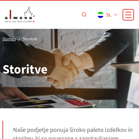
Preskoči na glavno vsebino
SL
Domov
Storitve
Storitve
Naše podjetje ponuja široko paleto izdelkov in
storitev, ki so povezane z zagotavljanjem