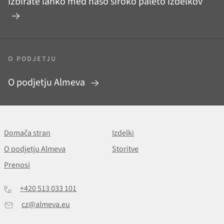
Izbirate lahko med našo široko paleto izdelkov
O PODJETJU
O podjetju Almeva
Domača stran
Izdelki
O podjetju Almeva
Storitve
Prenosi
+420 513 033 101
cz@almeva.eu