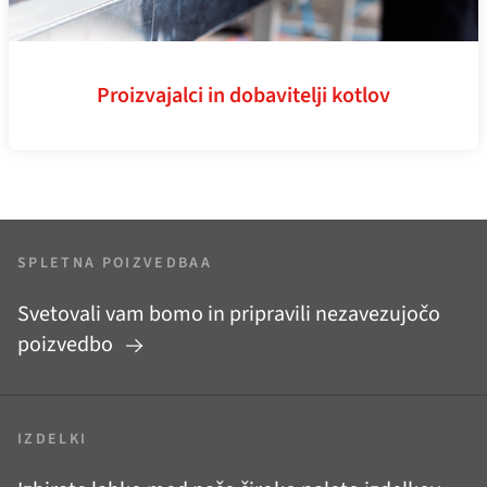
Proizvajalci in dobavitelji kotlov
SPLETNA POIZVEDBAA
Svetovali vam bomo in pripravili nezavezujočo
poizvedbo
IZDELKI