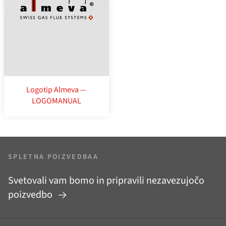
Logotip Almeva —
LOGOMANUAL
SPLETNA POIZVEDBAA
Svetovali vam bomo in pripravili nezavezujočo
poizvedbo