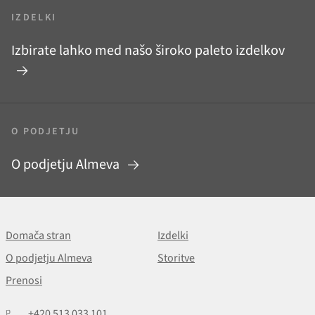
IZDELKI
Izbirate lahko med našo široko paleto izdelkov
O PODJETJU
O podjetju Almeva
Domača stran
Izdelki
O podjetju Almeva
Storitve
Prenosi
+420 513 033 101