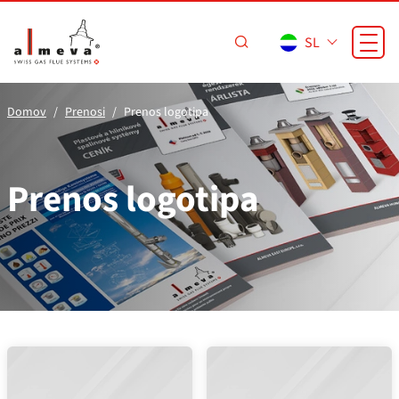
Preskoči na glavno vsebino
SL
Domov
Prenosi
Prenos logotipa
Prenos logotipa