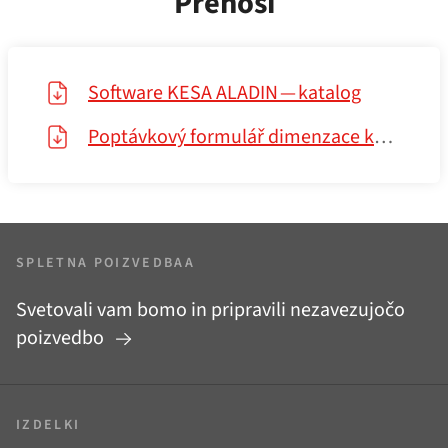
Prenosi
Software KESA ALADIN — katalog
Poptávkový formulář dimenzace komínů v KESA ALADIN
SPLETNA POIZVEDBAA
Svetovali vam bomo in pripravili nezavezujočo
poizvedbo
IZDELKI