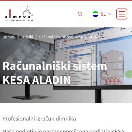
Preskoči na glavno vsebino
SL
Domov
Izdelki
Računalniški sistem KESA ALADIN
Računalniški sistem
KESA ALADIN
Profesionalni izračun dimnika
Naše podjetje je partner nemškega podjetja KESA,