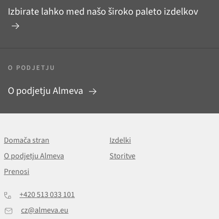
Izbirate lahko med našo široko paleto izdelkov
O PODJETJU
O podjetju Almeva
Domača stran
Izdelki
O podjetju Almeva
Storitve
Prenosi
+420 513 033 101
cz@almeva.eu