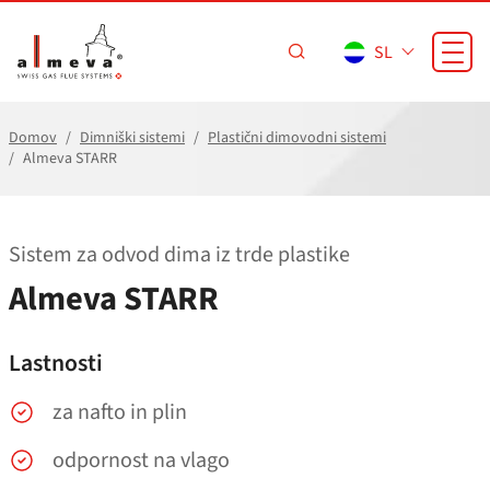
Preskoči na glavno vsebino
SL
Domov
Dimniški sistemi
Plastični dimovodni sistemi
Almeva STARR
Sistem za odvod dima iz trde plastike
Almeva STARR
Lastnosti
za nafto in plin
odpornost na vlago