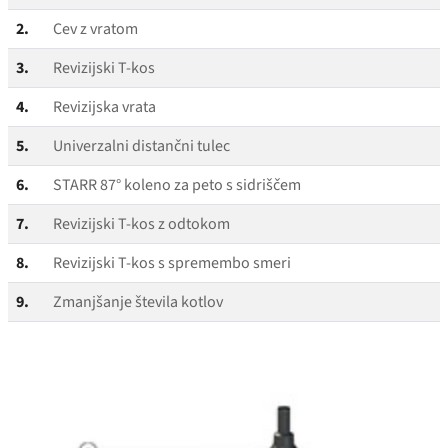
2.
Cev z vratom
3.
Revizijski T‑kos
4.
Revizijska vrata
5.
Univerzalni distančni tulec
6.
STARR 87° koleno za peto s sidriščem
7.
Revizijski T‑kos z odtokom
8.
Revizijski T‑kos s spremembo smeri
9.
Zmanjšanje števila kotlov