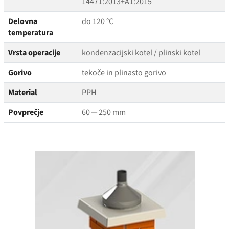
14471:2013+A1:2015
Delovna
do 120 °C
temperatura
Vrsta operacije
kondenzacijski kotel / plinski kotel
Gorivo
tekoče in plinasto gorivo
Material
PPH
Povprečje
60 — 250 mm