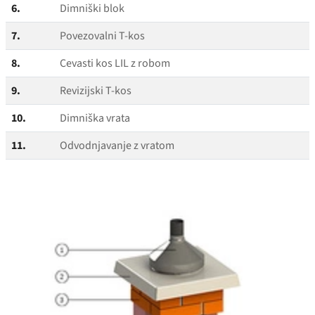
6.
Dimniški blok
7.
Povezovalni T‑kos
8.
Cevasti kos LIL z robom
9.
Revizijski T‑kos
10.
Dimniška vrata
11.
Odvodnjavanje z vratom