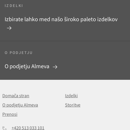
IZDELKI
Izbirate lahko med našo široko paleto izdelkov
O PODJETJU
O podjetju Almeva
Domača stran
Izdelki
O podjetju Almeva
Storitve
Prenosi
+420 513 033 101