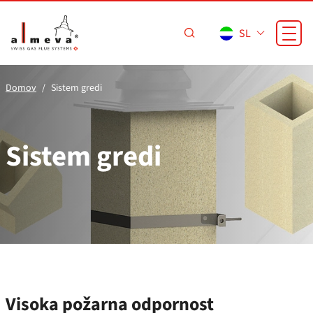
Preskoči na glavno vsebino
SL
Domov
Sistem gredi
Sistem gredi
Visoka požarna odpornost