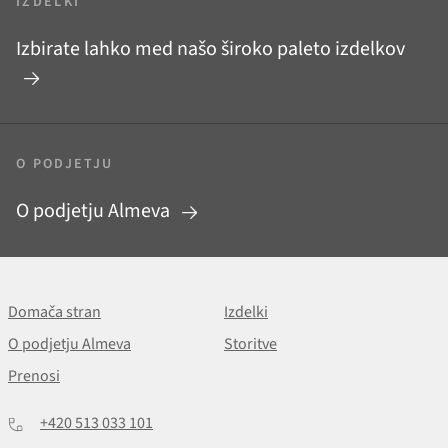
IZDELKI
Izbirate lahko med našo široko paleto izdelkov
O PODJETJU
O podjetju Almeva
Domača stran
Izdelki
O podjetju Almeva
Storitve
Prenosi
+420 513 033 101