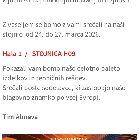
ključni vidik prihodnjih inovacij in trajnosti.
Z veseljem se bomo z vami srečali na naši
stojnici od 24. do 27. marca 2026.
Hala 1 / STOJNICA H09
Pokazali vam bomo našo celotno paleto
izdelkov in tehničnih rešitev.
Srečali boste sodelavce, ki zastopajo našo
blagovno znamko po vsej Evropi.
Tim Almeva