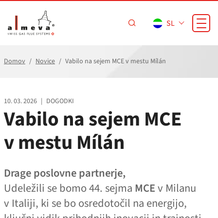
Preskoči na glavno vsebino
SL
Domov
Novice
Vabilo na sejem MCE v mestu Mílán
10. 03. 2026
|
DOGODKI
Vabilo na sejem MCE
v mestu Mílán
Drage poslovne partnerje,
Udeležili se bomo 44. sejma
MCE
v Milanu
v Italiji, ki se bo osredotočil na energijo,