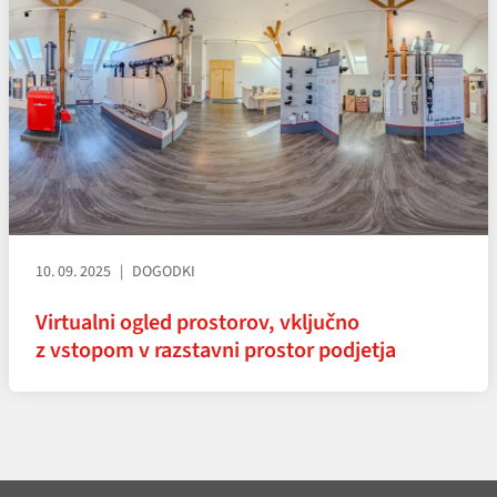
10. 09. 2025
DOGODKI
Virtualni ogled prostorov, vključno
z vstopom v razstavni prostor podjetja