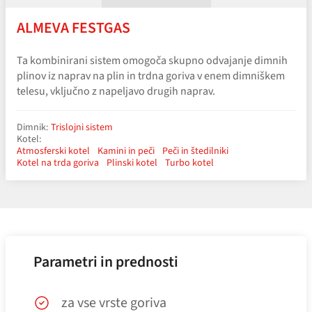
ALMEVA FESTGAS
Ta kombinirani sistem omogoča skupno odvajanje dimnih
plinov iz naprav na plin in trdna goriva v enem dimniškem
telesu, vključno z napeljavo drugih naprav.
Dimnik:
Trislojni sistem
Kotel:
Atmosferski kotel
Kamini in peči
Peči in štedilniki
Kotel na trda goriva
Plinski kotel
Turbo kotel
Parametri in prednosti
za vse vrste goriva