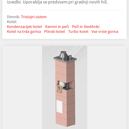
izvedbi. Uporablja se predvsem pri gradnji novih hiš.
Dimnik:
Trislojni sistem
Kotel:
Kondenzacijski kotel
Kamini in peči
Peči in štedilniki
Kotel na trda goriva
Plinski kotel
Turbo kotel
Vse vrste goriva