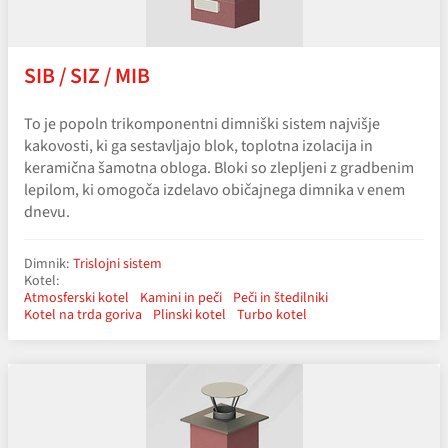
SIB / SIZ / MIB
To je popoln trikomponentni dimniški sistem najvišje
kakovosti, ki ga sestavljajo blok, toplotna izolacija in
keramična šamotna obloga. Bloki so zlepljeni z gradbenim
lepilom, ki omogoča izdelavo običajnega dimnika v enem
dnevu.
Dimnik:
Trislojni sistem
Kotel:
Atmosferski kotel
Kamini in peči
Peči in štedilniki
Kotel na trda goriva
Plinski kotel
Turbo kotel