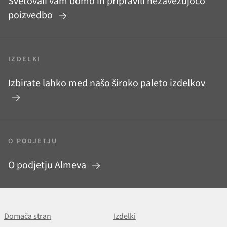
Svetovali vam bomo in pripravili nezavezujočo
poizvedbo
IZDELKI
Izbirate lahko med našo široko paleto izdelkov
O PODJETJU
O podjetju Almeva
Domača stran
Izdelki