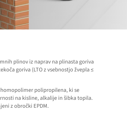
mnih plinov iz naprav na plinasta goriva
n tekoča goriva (LTO z vsebnostjo žvepla ≤
je homopolimer polipropilena, ki se
osti na kisline, alkalije in šibka topila.
jeni z obročki EPDM.