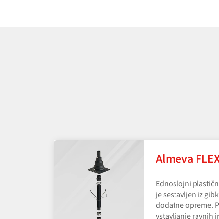
Almeva FLE
Ednoslojni plastič
je sestavljen iz gibk
dodatne opreme. P
vstavljanje ravnih i