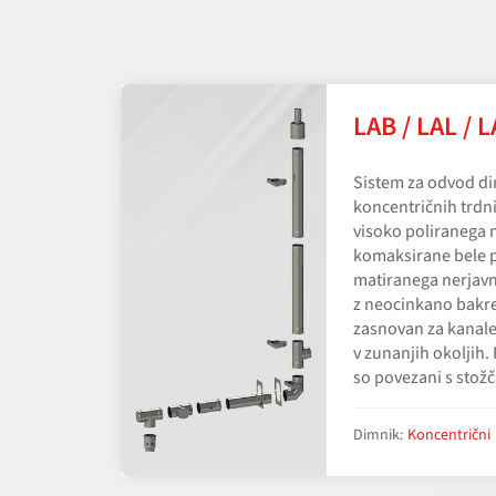
LAB / LAL / 
Sistem za odvod dima
koncentričnih trdni
visoko poliranega n
komaksirane bele pl
matiranega nerjavne
z neocinkano bakre
zasnovan za kanale
v zunanjih okoljih
so povezani s stožč
Dimnik:
Koncentrični