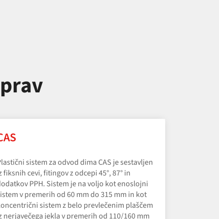
aprav
CAS
lastični sistem za odvod dima CAS je sestavljen
z fiksnih cevi, fitingov z odcepi 45°, 87° in
odatkov PPH. Sistem je na voljo kot enoslojni
istem v premerih od 60 mm do 315 mm in kot
oncentrični sistem z belo prevlečenim plaščem
z nerjavečega jekla v premerih od 110/160 mm