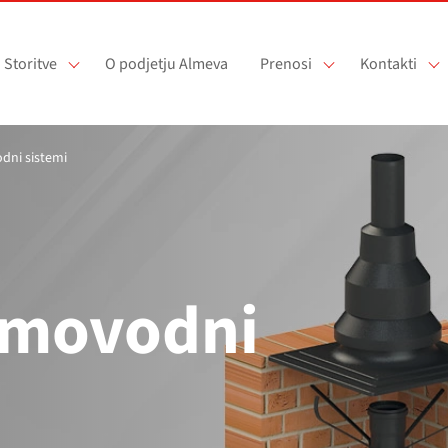
Storitve
O podjetju Almeva
Prenosi
Kontakti
odni sistemi
dimovodni