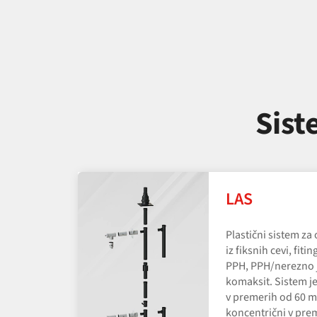
Sist
LAS
Plastični sistem za
iz fiksnih cevi, fit
PPH, PPH/​nerezno j
komaksit. Sistem je
v premerih od 60 m
koncentrični v pr