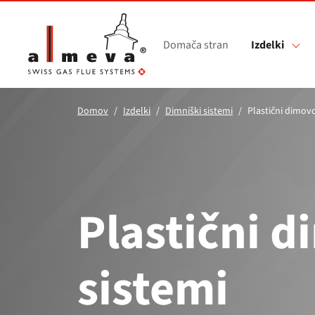
Preskoči na glavno vsebino
Domača stran
Izdelki
Domov
Izdelki
Dimniški sistemi
Plastični dimov
Plastični 
sistemi