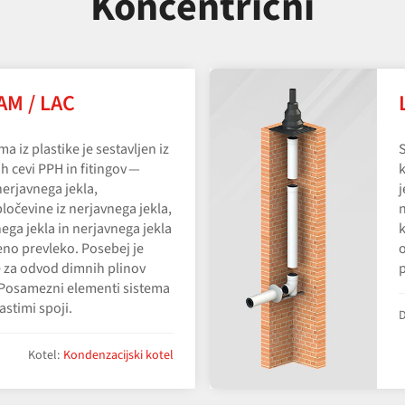
Koncentrični
LAM / LAC
 iz plastike je sestavljen iz
S
h cevi PPH in fitingov —
k
erjavnega jekla,
j
očevine iz nerjavnega jekla,
n
ga jekla in nerjavnega jekla
k
no prevleko. Posebej je
o
 za odvod dimnih plinov
p
. Posamezni elementi sistema
astimi spoji.
D
Kotel:
Kondenzacijski kotel