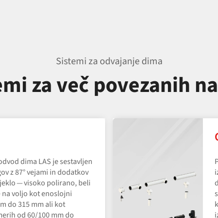
Sistemi za odvajanje dima
emi za več povezanih n
 odvod dima LAS je sestavljen
P
ingov z 87° vejami in dodatkov
i
eklo — visoko polirano, beli
d
 na voljo kot enoslojni
s
m do 315 mm ali kot
k
emerih od 60/100 mm do
i