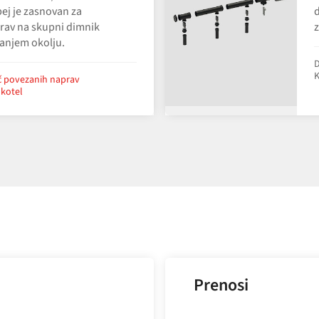
j je zasnovan za
d
prav na skupni dimnik
z
nanjem okolju.
D
K
eč povezanih naprav
 kotel
Prenosi