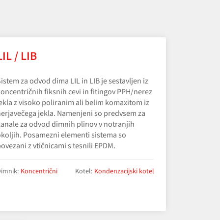
LIL / LIB
istem za odvod dima LIL in LIB je sestavljen iz
oncentričnih fiksnih cevi in fitingov PPH/​nerez
ekla z visoko poliranim ali belim komaxitom iz
erjavečega jekla. Namenjeni so predvsem za
anale za odvod dimnih plinov v notranjih
koljih. Posamezni elementi sistema so
ovezani z vtičnicami s tesnili EPDM.
imnik:
Koncentrični
Kotel:
Kondenzacijski kotel