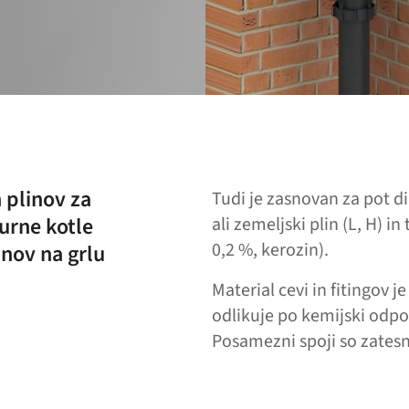
 plinov za
Tudi je zasnovan za pot di
urne kotle
ali zemeljski plin (L, H) i
0,2 %, kerozin).
inov na grlu
Material cevi in fitingov 
odlikuje po kemijski odporn
Posamezni spoji so zatesn