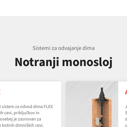
Sistemi za odvajanje dima
Notranji monosloj
X
ni sistem za odvod dima FLEX
J
ih cevi, priključkov in
S
osebej je zasnovan za
d
n kotnih dimniških cevi.
u