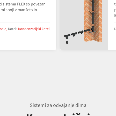
i sistema FLEX so povezani
t
imi spoji z manšeto in
p
osloj
Kotel:
Kondenzacijski kotel
D
Sistemi za odvajanje dima