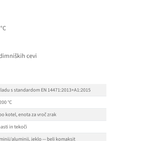
 °C
 dimniških cevi
kladu s standardom EN 14471:2013+A1:2015
200 °C
bo kotel, enota za vroč zrak
nasti in tekoči
minij/​aluminij, jeklo — beli komaksit