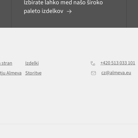
Izbirate lahko med našo široko
paleto izdelkov
+420 513 033 101
 stran
Izdelki
cz@almeva.eu
tju Almeva
Storitve