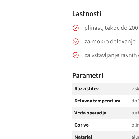
Lastnosti
plinast, tekoč do 200
za mokro delovanje
za vstavljanje ravnih
Parametri
Razvrstitev
v s
Delovna temperatura
do 
Vrsta operacije
tur
Gorivo
pli
Material
alu