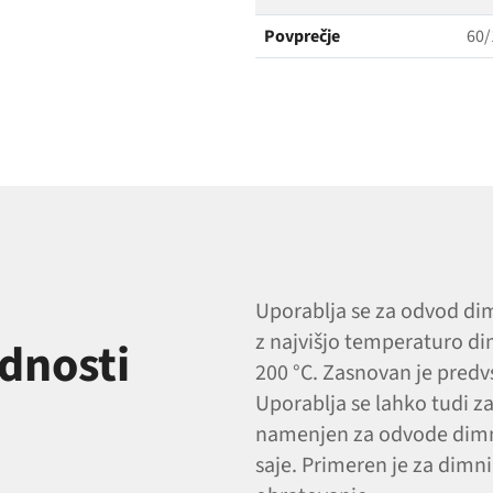
Povprečje
60/
Uporablja se za odvod di
z najvišjo temperaturo d
ednosti
200 °C. Zasnovan je predv
Uporablja se lahko tudi z
namenjen za odvode dimnih
saje. Primeren je za dimn