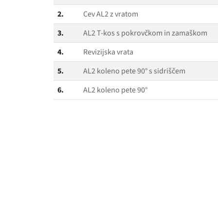
2.
Cev AL2 z vratom
3.
AL2 T‑kos s pokrovčkom in zamaškom
4.
Revizijska vrata
5.
AL2 koleno pete 90° s sidriščem
6.
AL2 koleno pete 90°