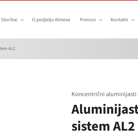
Storitve
O podjetju Almeva
Prenosi
Kontakti
stem AL2
Koncentrični aluminijast
Aluminijas
sistem AL2