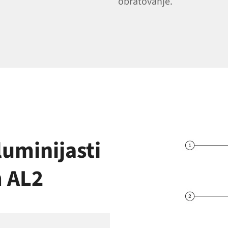
obratovanje.
luminijasti
m AL2