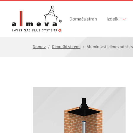
Preskoči na glavno vsebino
Domača stran
Izdelki
Domov
Dimniški sistemi
Aluminijasti dimovodni si