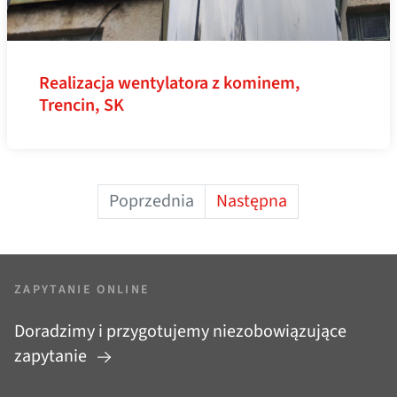
Realizacja wentylatora z kominem,
Trencin, SK
Poprzednia
Następna
ZAPYTANIE ONLINE
Doradzimy i przygotujemy niezobowiązujące
zapytanie