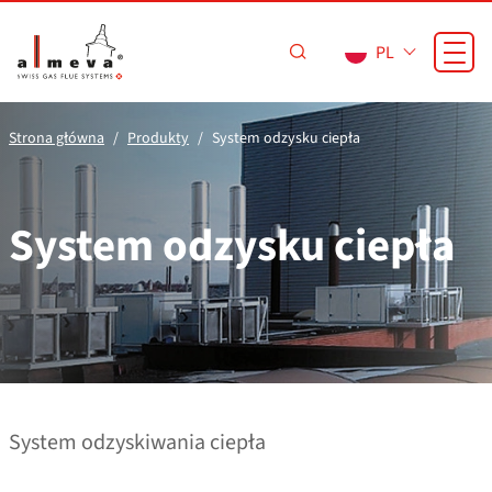
Przejdź do treści
PL
Strona główna
Produkty
System odzysku ciepła
System odzysku ciepła
System odzyskiwania ciepła