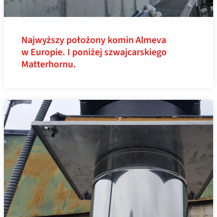
Najwyższy położony komin Almeva
w Europie. I poniżej szwajcarskiego
Matterhornu.