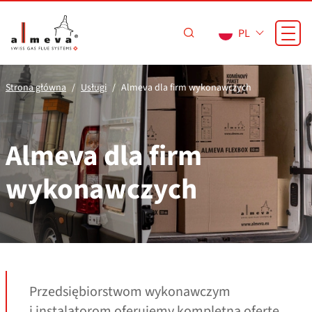
Przejdź do treści
PL
Strona główna
Usługi
Almeva dla firm wykonawczych
Almeva dla firm
wykonawczych
Przedsiębiorstwom wykonawczym
i instalatorom oferujemy kompletną ofertę