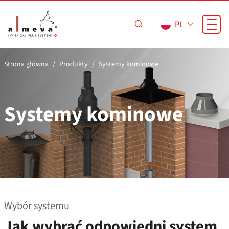
Przejdź do treści
PL
Strona główna
Produkty
Systemy kominowe
Systemy kominowe
Wybór systemu
Jak wybrać odpowiedni system