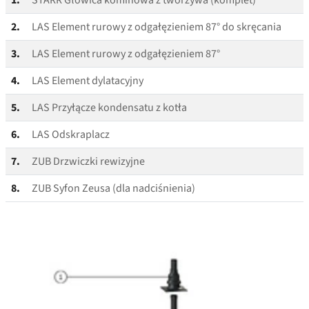
1.
STARR Głowica kominowa z tworzywa (komplet)
2.
LAS Element rurowy z odgałęzieniem 87° do skręcania
3.
LAS Element rurowy z odgałęzieniem 87°
4.
LAS Element dylatacyjny
5.
LAS Przyłącze kondensatu z kotła
6.
LAS Odskraplacz
7.
ZUB Drzwiczki rewizyjne
8.
ZUB Syfon Zeusa (dla nadciśnienia)