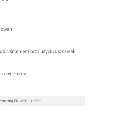
osowań
pod ciśnieniem przy użyciu uszczelek
i zewnętrzny
z normą EN 1856 – 1:2009
C