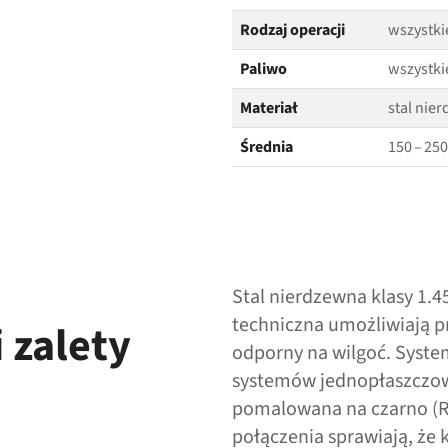
Rodzaj operacji
wszystki
Paliwo
wszystki
Materiał
stal nier
Średnia
150 – 25
Stal nierdzewna klasy 1.45
techniczna umożliwiają p
 zalety
odporny na wilgoć. Syste
systemów jednopłaszczow
pomalowana na czarno (R
połączenia sprawiają, że