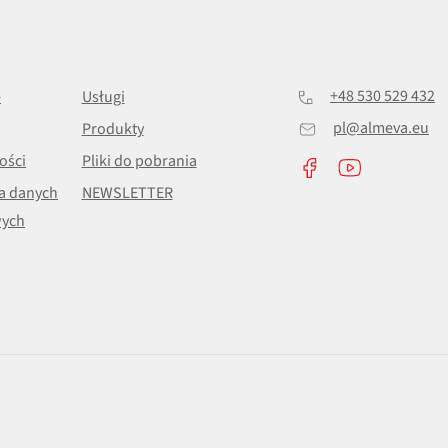
+48 530 529 432
e
Usługi
pl@almeva.eu
Produkty
ości
Pliki do pobrania
a danych
NEWSLETTER
ych