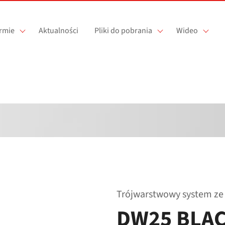
irmie
Aktualności
Pliki do pobrania
Wideo
Trójwarstwowy system ze 
DW25 BLA