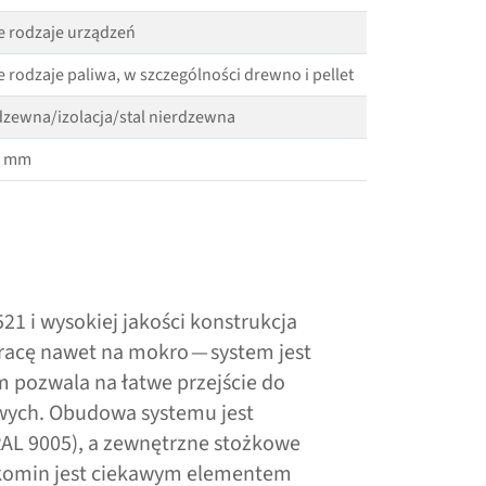
e rodzaje urządzeń
e rodzaje paliwa, w szczególności drewno i pellet
dzewna/​izolacja/​stal nierdzewna
0 mm
21 i wysokiej jakości konstrukcja
racę nawet na mokro — system jest
m pozwala na łatwe przejście do
ych. Obudowa systemu jest
AL 9005), a zewnętrzne stożkowe
 komin jest ciekawym elementem