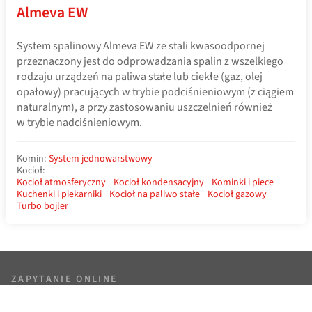
Almeva EW
System spalinowy Almeva EW ze stali kwasoodpornej
przeznaczony jest do odprowadzania spalin z wszelkiego
rodzaju urządzeń na paliwa stałe lub ciekłe (gaz, olej
opałowy) pracujących w trybie podciśnieniowym (z ciągiem
naturalnym), a przy zastosowaniu uszczelnień również
w trybie nadciśnieniowym.
Komin:
System jednowarstwowy
Kocioł:
Kocioł atmosferyczny
Kocioł kondensacyjny
Kominki i piece
Kuchenki i piekarniki
Kocioł na paliwo stałe
Kocioł gazowy
Turbo bojler
ZAPYTANIE ONLINE
Doradzimy i przygotujemy niezobowiązujące