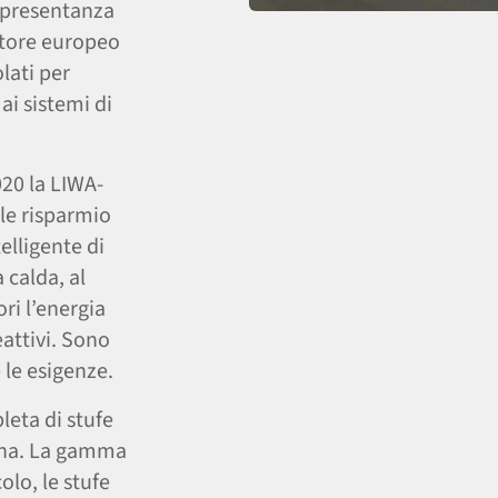
ppresentanza
uttore europeo
olati per
ai sistemi di
020 la LIWA-
le risparmio
elligente di
 calda, al
ri l’energia
eattivi. Sono
 le esigenze.
eta di stufe
egna. La gamma
olo, le stufe