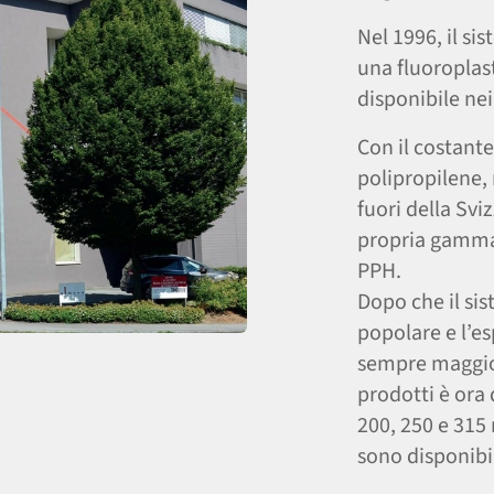
Nel 1996, il s
una fluoroplast
disponibile ne
Con il costan
polipropilene,
fuori della Svi
propria gamma 
PPH.
Dopo che il si
popolare e l’e
sempre maggior
prodotti è ora 
200, 250 e 315 
sono disponibil