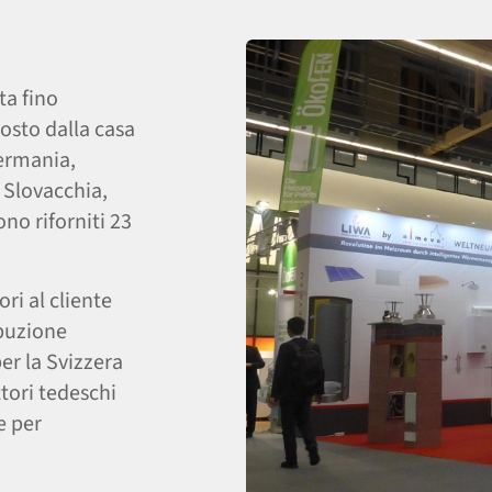
ta fino
osto dalla casa
Germania,
 Slovacchia,
no riforniti 23
ori al cliente
ibuzione
er la Svizzera
tori tedeschi
e per