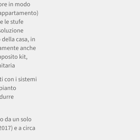
alore in modo
 (appartamento)
e le stufe
soluzione
della casa, in
idamente anche
posito kit,
itaria
 con i sistemi
mpianto
idurre
to da un solo
017) e a circa