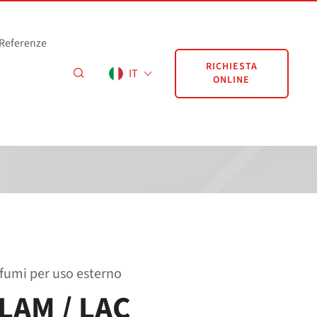
Referenze
RICHIESTA
IT
ONLINE
​fumi per uso esterno
 LAM / LAC