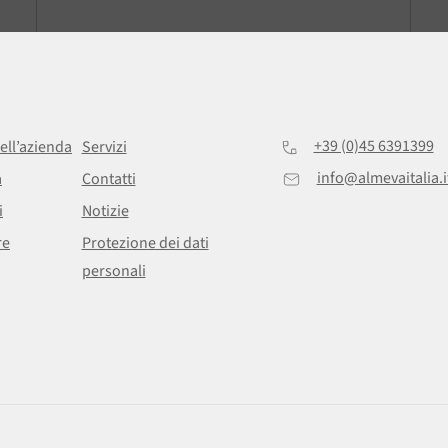
+39 (0)45 6391399
ell’azienda
Servizi
info@almevaitalia.i
a
Contatti
i
Notizie
re
Protezione dei dati
personali