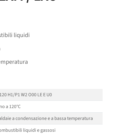
ibili liquidi
à
temperatura
120 H1/P1 W2 O00 LE E U0
ino a 120°C
aldaie a condensazione e a bassa temperatura
ombustibili liquidi e gassosi