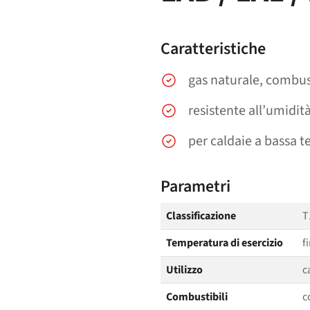
Caratteristiche
gas naturale, combust
resistente all’umidit
per caldaie a bassa 
Parametri
Classificazione
T
Temperatura di esercizio
f
Utilizzo
c
Combustibili
c