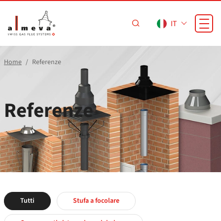
Vai al contenuto principale
IT
Home
Referenze
Referenze
Tutti
Stufa a focolare