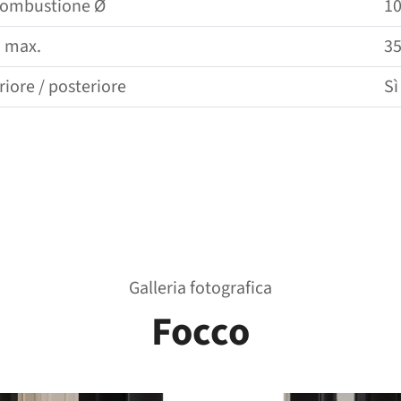
 combustione Ø
1
 max.
3
iore /​​ posteriore
Sì
Galleria fotografica
Focco