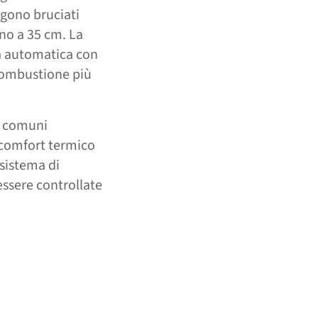
ngono bruciati
ino a 35 cm. La
ra automatica con
 combustione più
e comuni
 comfort termico
 sistema di
essere controllate