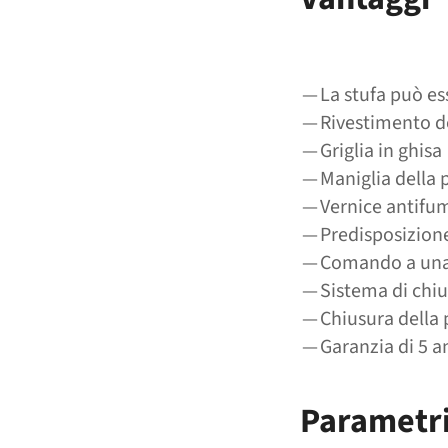
— La stufa può es
— Rivestimento d
— Griglia in ghisa
— Maniglia della 
— Vernice antifu
— Predisposizione
— Comando a una s
— Sistema di chiu
— Chiusura della 
— Garanzia di 5 a
Parametr