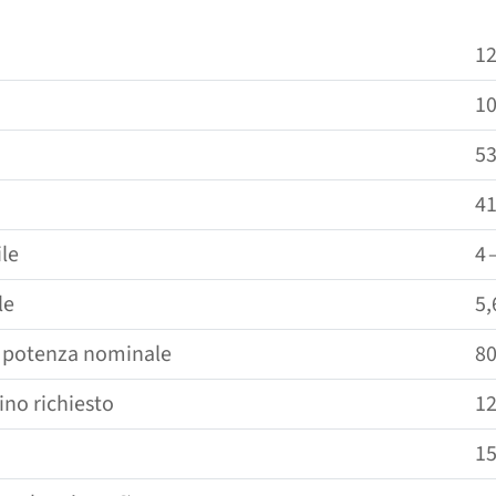
12
1
5
4
le
4 
le
5,
 potenza nominale
8
ino richiesto
12
1