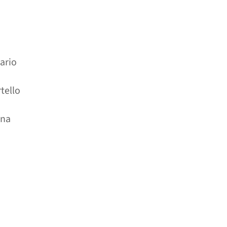
ario
tello
rna