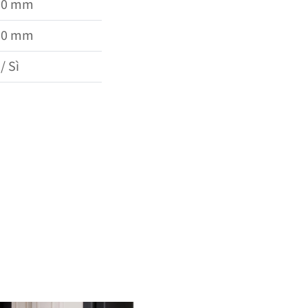
00 mm
50 mm
 / Sì