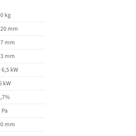
0 kg
020 mm
37 mm
13 mm
– 6,5 kW
6 kW
0,7%
 Pa
50 mm