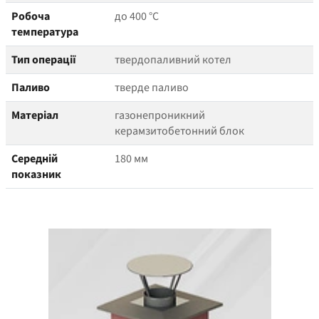
Робоча
до 400 °C
температура
Тип операції
твердопаливний котел
Паливо
тверде паливо
Матеріал
газонепроникний
керамзитобетонний блок
Середній
180 мм
показник