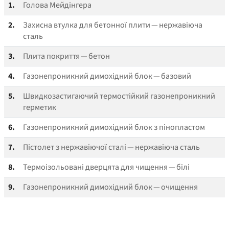
1.
Голова Мейдінгера
2.
Захисна втулка для бетонної плити — нержавіюча
сталь
3.
Плита покриття — бетон
4.
Газонепроникний димохідний блок — базовий
5.
Швидкозастигаючий термостійкий газонепроникний
герметик
6.
Газонепроникний димохідний блок з пінопластом
7.
Пістолет з нержавіючої сталі — нержавіюча сталь
8.
Термоізольовані дверцята для чищення — білі
9.
Газонепроникний димохідний блок — очищення