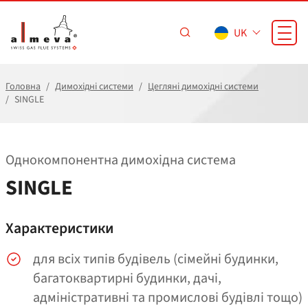
Перейти до основного вмісту
UK
Головна
Димохідні системи
Цегляні димохідні системи
SINGLE
Однокомпонентна димохідна система
SINGLE
Характеристики
для всіх типів будівель (сімейні будинки,
багатоквартирні будинки, дачі,
адміністративні та промислові будівлі тощо)