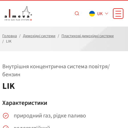
Перейти до основного вмісту
UK
Головна
Димохідні системи
Пластикові димохідні системи
LIK
Внутрішня концентрична система повітря/​
бензин
LIK
Характеристики
природний газ, рідке паливо