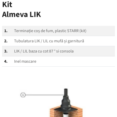
Kit
Almeva LIK
1.
Terminație coș de fum, plastic STARR (kit)
2.
Tubulatura LIK / LIL cu mufă și garnitură
3.
LIK / LIL baza cu cot 87 ° si consola
4.
Inel mascare