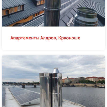
Апартаменты Алдров, Крконоше