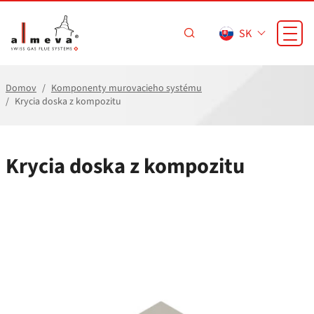
Prejsť na hlavný obsah
SK
Domov
Komponenty murovacieho systému
Krycia doska z kompozitu
Krycia doska z kompozitu