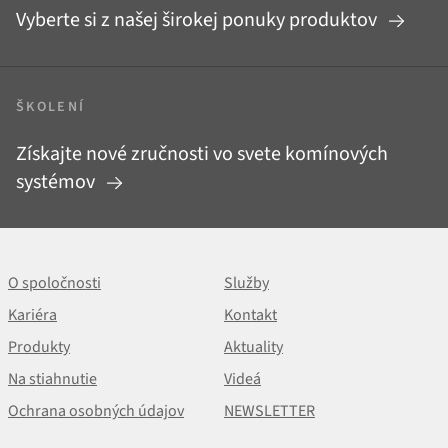
Vyberte si z našej širokej ponuky produktov
ŠKOLENÍ
Získajte nové zručnosti vo svete komínových
systémov
O spoločnosti
Služby
Kariéra
Kontakt
Produkty
Aktuality
Na stiahnutie
Videá
Ochrana osobných údajov
NEWSLETTER