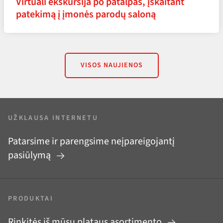
Virtuali ekskursija po patalpas, įskaitant
patekimą į įmonės parodų saloną
VISOS NAUJIENOS
UŽKLAUSA INTERNETU
Patarsime ir parengsime neįpareigojantį
pasiūlymą
PRODUKTAI
Rinkitės iš mūsų plataus asortimento