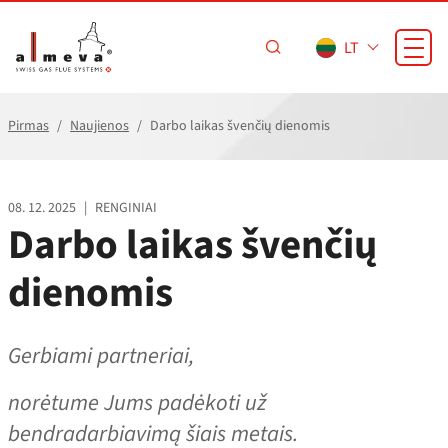
Pereiti prie pagrindinio turinio
LT
Pirmas
Naujienos
Darbo laikas švenčių dienomis
08. 12. 2025
|
RENGINIAI
Darbo laikas švenčių
dienomis
Gerbiami partneriai,
norėtume Jums padėkoti už
bendradarbiavimą šiais metais.