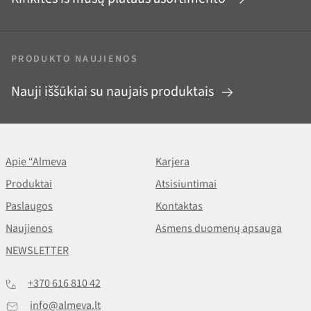
PRODUKTO NAUJIENOS
Nauji iššūkiai su naujais produktais
Apie “Almeva
Karjera
Produktai
Atsisiuntimai
Paslaugos
Kontaktas
Naujienos
Asmens duomenų apsauga
NEWSLETTER
+370 616 810 42
info@almeva.lt