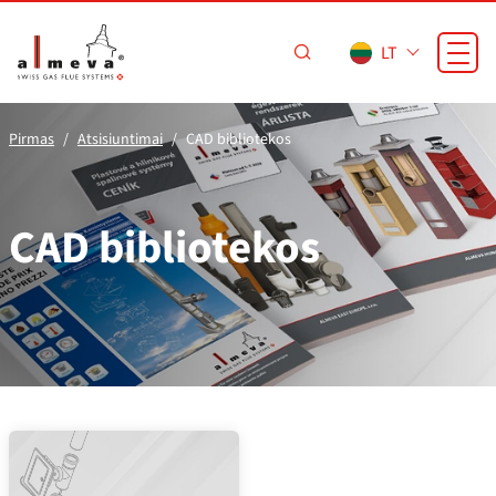
Pereiti prie pagrindinio turinio
LT
Pirmas
Atsisiuntimai
CAD bibliotekos
CAD bibliotekos