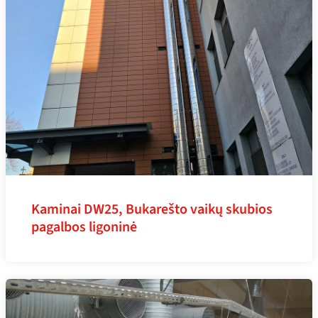
Kaminai DW25, Bukarešto vaikų skubios
pagalbos ligoninė