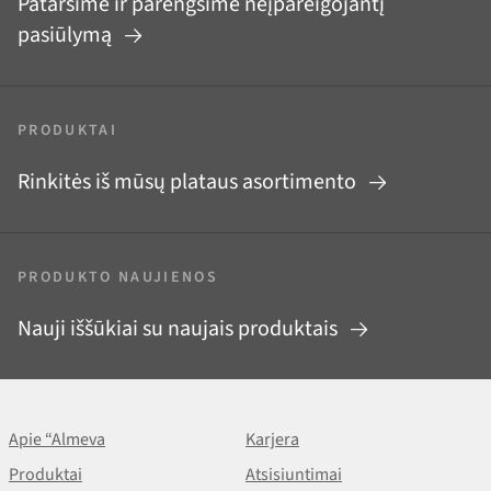
Patarsime ir parengsime neįpareigojantį
pasiūlymą
PRODUKTAI
Rinkitės iš mūsų plataus asortimento
PRODUKTO NAUJIENOS
Nauji iššūkiai su naujais produktais
Apie “Almeva
Karjera
Produktai
Atsisiuntimai