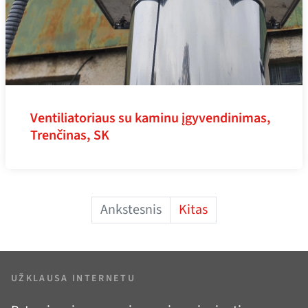
Ventiliatoriaus su kaminu įgyvendinimas,
Trenčinas, SK
Ankstesnis
Kitas
UŽKLAUSA INTERNETU