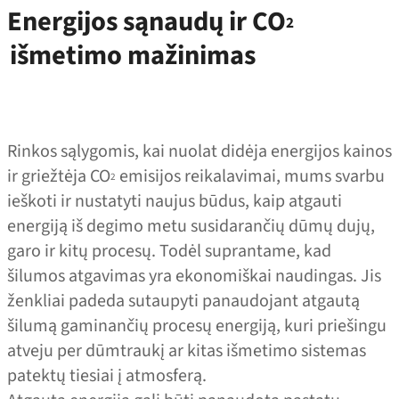
Energijos sąnaudų ir CO
2
išmetimo mažinimas
Rinkos sąlygomis, kai nuolat didėja energijos kainos
ir griežtėja CO
emisijos reikalavimai, mums svarbu
2
ieškoti ir nustatyti naujus būdus, kaip atgauti
energiją iš degimo metu susidarančių dūmų dujų,
garo ir kitų procesų. Todėl suprantame, kad
šilumos atgavimas yra ekonomiškai naudingas. Jis
ženkliai padeda sutaupyti panaudojant atgautą
šilumą gaminančių procesų energiją, kuri priešingu
atveju per dūmtraukį ar kitas išmetimo sistemas
patektų tiesiai į atmosferą.