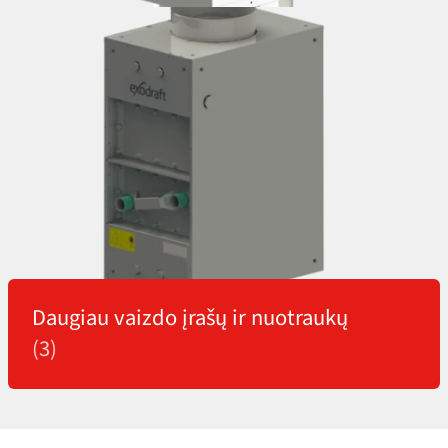
Daugiau vaizdo įrašų ir nuotraukų
(3)