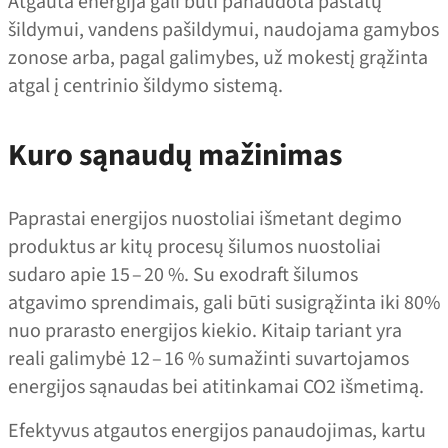
Atgauta energija gali būti panaudota pastatų
šildymui, vandens pašildymui, naudojama gamybos
zonose arba, pagal galimybes, už mokestį grąžinta
atgal į centrinio šildymo sistemą.
Kuro sąnaudų mažinimas
Paprastai energijos nuostoliai išmetant degimo
produktus ar kitų procesų šilumos nuostoliai
sudaro apie 15 – 20 %. Su exodraft šilumos
atgavimo sprendimais, gali būti susigrąžinta iki 80%
nuo prarasto energijos kiekio. Kitaip tariant yra
reali galimybė 12 – 16 % sumažinti suvartojamos
energijos sąnaudas bei atitinkamai CO2 išmetimą.
Efektyvus atgautos energijos panaudojimas, kartu