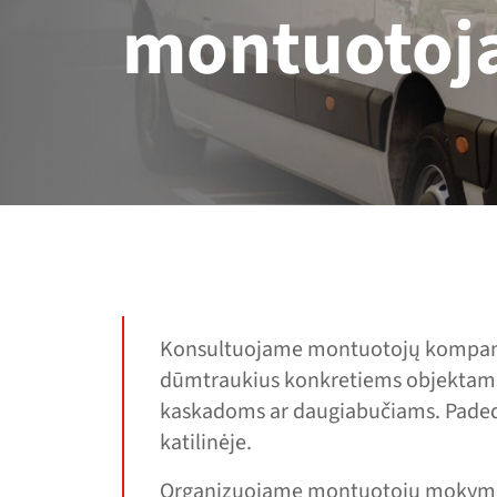
montuotoj
Konsultuojame montuotojų kompanija
dūmtraukius konkretiems objektams
kaskadoms ar daugiabučiams. Padeda
katilinėje.
Organizuojame montuotojų mokymu