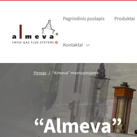
Pereiti prie pagrindinio turinio
Pagrindinis puslapis
Produktai
Kontaktai
Pirmas
“Almeva” montuotojams
“Almeva”