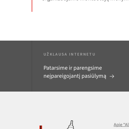
UŽKLAUSA INTERNETU
Patarsime ir parengsime
neįpareigojantį pasiūlymą
Apie “A