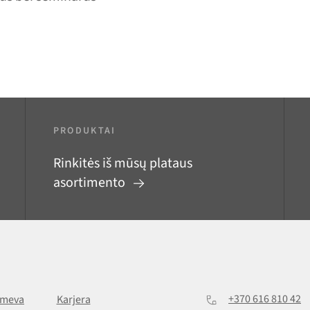
PRODUKTAI
Rinkitės iš mūsų plataus
asortimento
+370 616 810 42
lmeva
Karjera