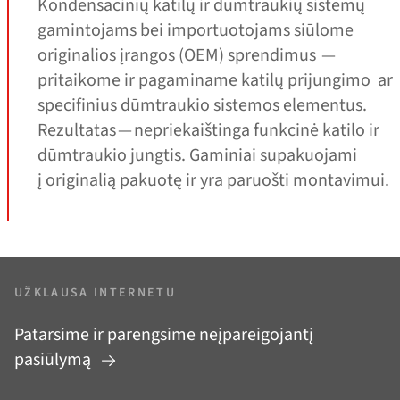
Kondensacinių katilų ir dūmtraukių sistemų
gamintojams bei importuotojams siūlome
originalios įrangos (OEM) sprendimus —
pritaikome ir pagaminame katilų prijungimo ar
specifinius dūmtraukio sistemos elementus.
Rezultatas — nepriekaištinga funkcinė katilo ir
dūmtraukio jungtis. Gaminiai supakuojami
į originalią pakuotę ir yra paruošti montavimui.
UŽKLAUSA INTERNETU
Patarsime ir parengsime neįpareigojantį
pasiūlymą