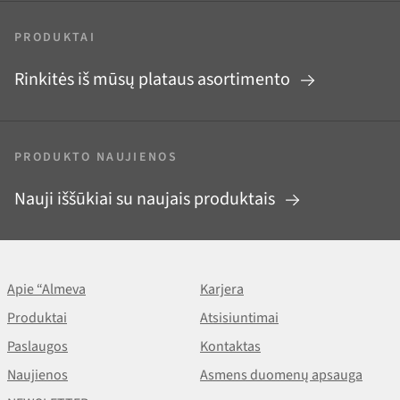
PRODUKTAI
Rinkitės iš mūsų plataus asortimento
PRODUKTO NAUJIENOS
Nauji iššūkiai su naujais produktais
Apie “Almeva
Karjera
Produktai
Atsisiuntimai
Paslaugos
Kontaktas
Naujienos
Asmens duomenų apsauga