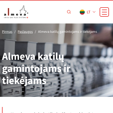
Pereiti prie pagrindinio turinio
LT
Pirmas
Paslaugos
Almeva katilų gamintojams ir tiekėjams
Almeva katilų
gamintojams ir
tiekėjams