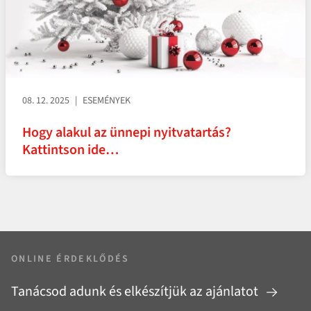
08. 12. 2025
ESEMÉNYEK
Hogy alakul az ünnepi nyitvatartás?
Kattintson ide…
ONLINE ÉRDEKLŐDÉS
Tanácsod adunk és elkészítjük az ajánlatot