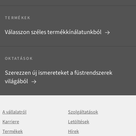
TERMÉKEK
Válasszon széles termékkínálatunkból
OKTATÁSOK
Szerezzen új ismereteket a füstrendszerek
világából
A vállalatról
Szolgáltatások
Karriere
Letöltések
Termékek
Hírek