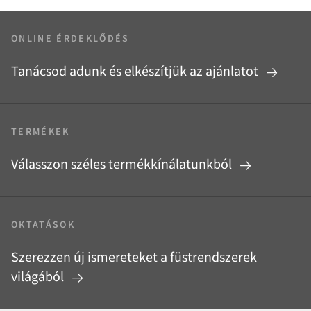
ONLINE ÉRDEKLŐDÉS
Tanácsod adunk és elkészítjük az ajánlatot
TERMÉKEK
Válasszon széles termékkínálatunkból
OKTATÁSOK
Szerezzen új ismereteket a füstrendszerek
világából