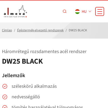
Ugrás a fő tartalomra
HU
Címlap
Égéstermék-elvezető rendszerek
DW25 BLACK
Háromrétegű rozsdamentes acél rendszer
DW25 BLACK
Jellemzők
széleskörű alkalmazás
nedvességálló
tömítés használatéval túlnyomásos