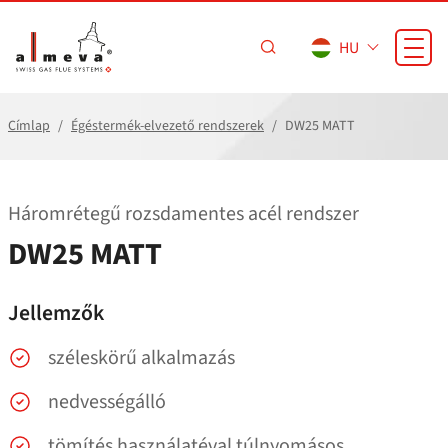
Ugrás a fő tartalomra
HU
Címlap
Égéstermék-elvezető rendszerek
DW25 MATT
Háromrétegű rozsdamentes acél rendszer
DW25 MATT
Jellemzők
széleskörű alkalmazás
nedvességálló
tömítés használatéval túlnyomásos