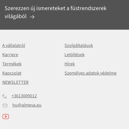
Szerezzen új ismereteket a füstrendszerek
világából
A vállalatról
Szolgáltatások
Karriere
Letöltések
Termékek
Hírek
Kapcsolat
Személyes adatok védelme
NEWSLETTER
+3613009012
hu@almeva.eu