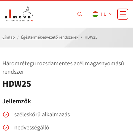
Ugrás a fő tartalomra
HU
Címlap
Égéstermék-elvezető rendszerek
HDW25
Háromrétegű rozsdamentes acél magasnyomású
rendszer
HDW25
Jellemzők
széleskörű alkalmazás
nedvességálló