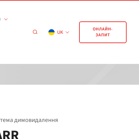
я
ОНЛАЙН-
UK
ЗАПИТ
стема димовидалення
ARR