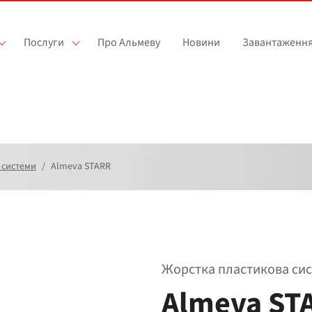
Послуги
Про Альмеву
Новини
Завантаженн
 системи
Аlmeva STARR
Жорстка пластикова си
Аlmeva ST