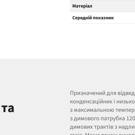
Матеріал
Середній показник
Призначений для відведе
конденсаційних і низьк
 та
з максимальною темпера
з димового патрубка 12
димових трактів з надл