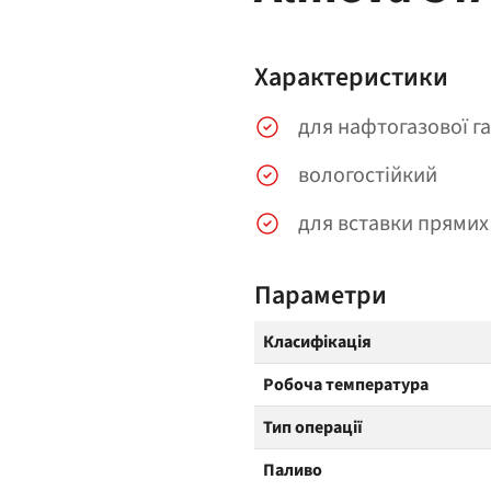
Характеристики
для нафтогазової га
вологостійкий
для вставки прямих
Параметри
Класифікація
Робоча температура
Тип операції
Паливо