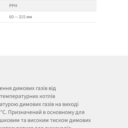
PPH
60 — 315 мм
ння димових газів від
отемпературних котлів
турою димових газів на виході
0°C. Призначений в основному для
ишковим та високим тиском димових