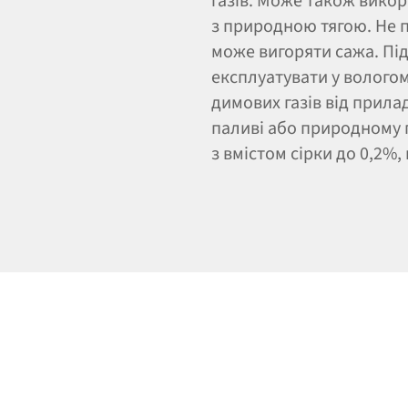
газів. Може також вико
з природною тягою. Не 
може вигоряти сажа. Під
експлуатувати у вологом
димових газів від прила
паливі або природному га
з вмістом сірки до 0,2%, 