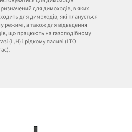
ристовуватися для димоходів
призначений для димоходів, в яких
ходить для димоходів, які планується
у режимі, а також для відведення
дів, що працюють на газоподібному
зі (L,H) і рідкому паливі (LTO
гас).