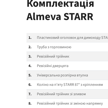
Комплектація
Almeva STARR
1.
Пластиковий оголовок для димоходу STAR
2.
Труба з горловиною
3.
Ревізійний трійник
4.
Ревізійні дверцята
5.
Універсальна розпірна втулка
6.
Коліно на п’яту STARR 87° з кріпленням
7.
Ревізійний трійник зі зливом
8.
Ревізійний трійник зі зміною напрямку