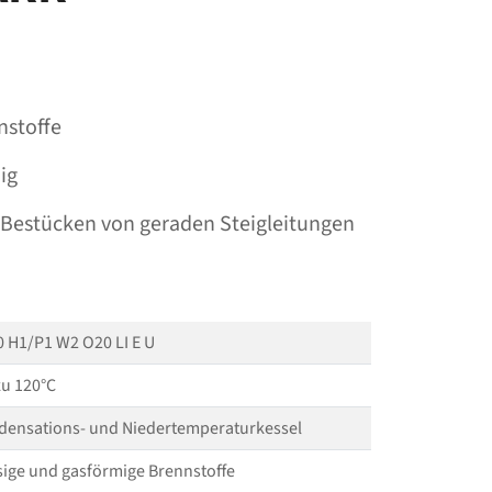
nstoffe
ig
Bestücken von geraden Steigleitungen
 H1/P1 W2 O20 LI E U
zu 120°C
densations- und Niedertemperaturkessel
sige und gasförmige Brennstoffe