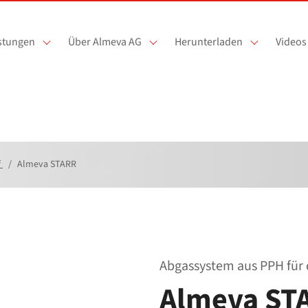
istungen
Über Almeva AG
Herunterladen
Videos
f
Almeva STARR
Abgassystem aus PPH für 
Almeva ST