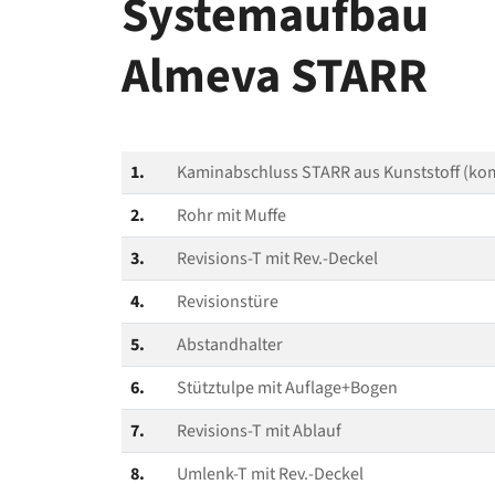
Systemaufbau
Almeva STARR
1.
Kaminabschluss STARR aus Kunststoff (kom
2.
Rohr mit Muffe
3.
Revisions‑T mit Rev.-Deckel
4.
Revisionstüre
5.
Abstandhalter
6.
Stütztulpe mit Auflage+Bogen
7.
Revisions‑T mit Ablauf
8.
Umlenk‑T mit Rev.-Deckel