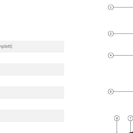
plett)