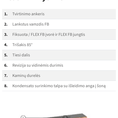
1.
Tvirtinimo ankeris
2.
Lankstus vamzdis FB
3.
Fiksuota / FLEX FB įvorė ir FLEX FB jungtis
4.
Trišakis 85°
5.
Tiesi dalis
6.
Revizija su vidinėmis durimis
7.
Kaminų durelės
8.
Kondensato surinkimo talpa su išleidimo anga į šoną