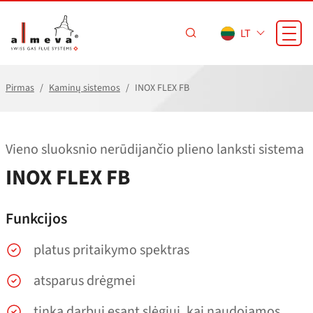
Pereiti prie pagrindinio turinio
LT
Pirmas
Kaminų sistemos
INOX FLEX FB
Vieno sluoksnio nerūdijančio plieno lanksti sistema
INOX FLEX FB
Funkcijos
platus pritaikymo spektras
atsparus drėgmei
tinka darbui esant slėgiui, kai naudojamos