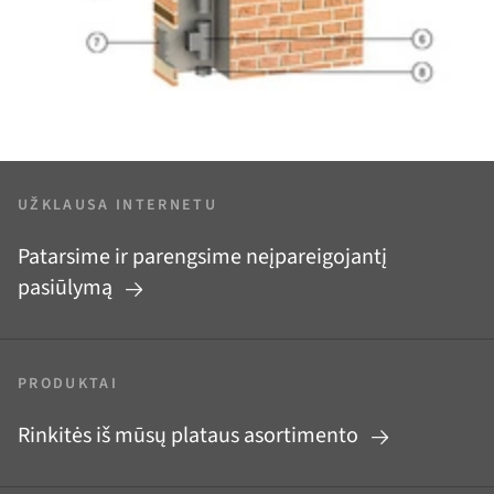
UŽKLAUSA INTERNETU
Patarsime ir parengsime neįpareigojantį
pasiūlymą
PRODUKTAI
Rinkitės iš mūsų plataus asortimento