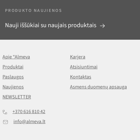
PRODUKTO NAUJIENOS
Nauji iššūkiai su naujais produktais
Apie “Almeva
Karjera
Produktai
Atsisiuntimai
Paslaugos
Kontaktas
Naujienos
Asmens duomenų apsauga
NEWSLETTER
+370 616 810 42
info@almeva.lt