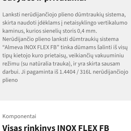
Lanksti nerūdijančiojo plieno dūmtraukių sistema,
skirta naudoti įdėklams į netaisyklingo vertikalumo
kaminus, kurios sienelių storis 0,4 mm.
Nerūdijančio plieno lanksti dūmtraukių sistema
“Almeva INOX FLEX FB” tinka dūmams šalinti iš visų
tipų kietojo kuro prietaisų, veikiančių vakuuminiu
režimu (su natūralia trauka), ir yra skirta sausam
darbui. Ji pagaminta iš 1.4404 / 316L nerūdijančiojo
plieno
Komponentai
Visas rinkinys INOX FLEX FB