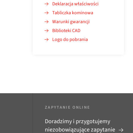
Deklaracja właściwości
Tabliczka kominowa
Warunki gwarancji
Biblioteki CAD
Logo do pobrania
ZAPYTANIE ONLINE
Doradzimy i przygotujemy
niezobowiązujące zapytanie