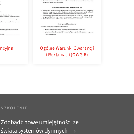
ncyjna
Ogólne Warunki Gwarancji
i Reklamacji (OWGiR)
SZKOLENIE
Zdobądź nowe umiejętności ze
świata systemów dymnych