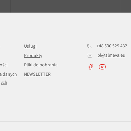
+48 530 529 432
e
Usługi
pl@almeva.eu
Produkty
ości
Pliki do pobrania
a danych
NEWSLETTER
ych