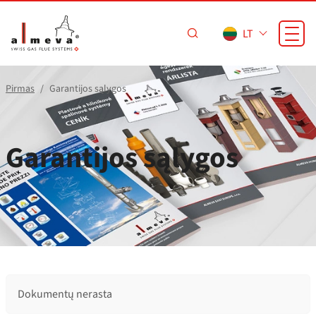
Pereiti prie pagrindinio turinio
LT
Pirmas
Garantijos sąlygos
Garantijos sąlygos
Dokumentų nerasta