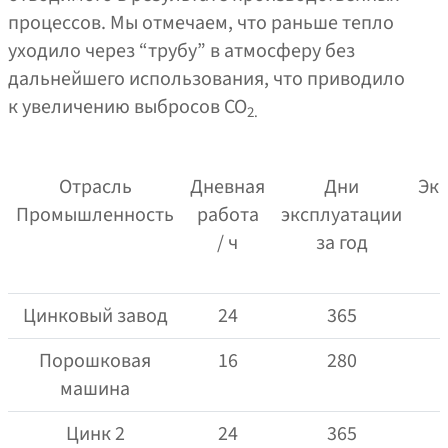
процессов. Мы отмечаем, что раньше тепло
уходило через “трубу” в атмосферу без
дальнейшего использования, что приводило
к увеличению выбросов CO
2.
Отрасль
Дневная
Дни
Эк
Промышленность
работа
эксплуатации
к
/ ч
за год
Цинковый завод
24
365
Порошковая
16
280
машина
Цинк 2
24
365