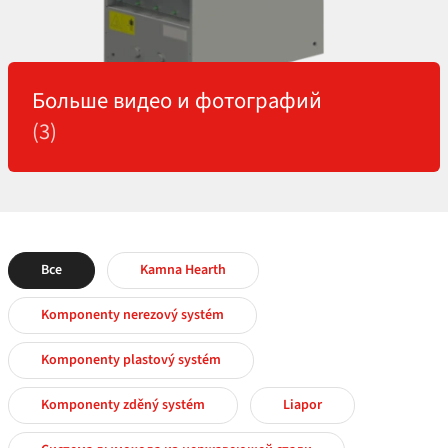
Больше видео и фотографий
(3)
Все
Kamna Hearth
Komponenty nerezový systém
Komponenty plastový systém
Komponenty zděný systém
Liapor