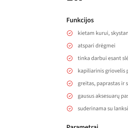
Funkcijos
kietam kurui, skysta
atspari drėgmei
tinka darbui esant sl
kapiliarinis grioveli
greitas, paprastas i
gausus aksesuarų pa
suderinama su lanks
Parametrai