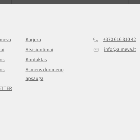
+370 616 810 42
lmeva
Karjera
info@almeva.lt
ai
Atsisiuntimai
os
Kontaktas
os
Asmens duomenų
apsauga
ETTER