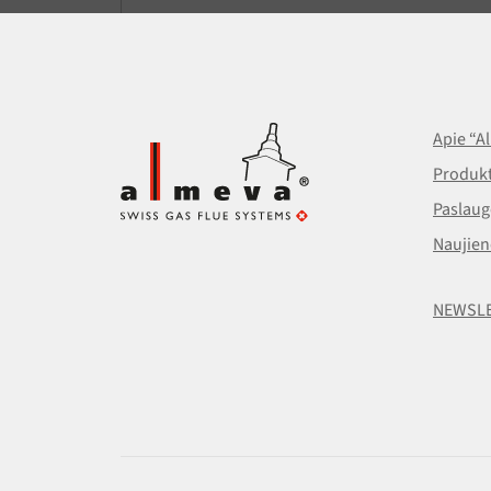
Apie “A
Produkt
Paslaug
Naujien
NEWSL