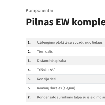
Komponentai
Pilnas EW komple
1.
Uždengimo plokštė su apvadu nuo lietaus
2.
Tiesi dalis
3.
Distancinė apkaba
4.
Trišakis 85°
5.
Revizija tiesi
6.
Kaminų durelės (slėgiui)
7.
Kondensato surinkimo talpa su išleidimo a