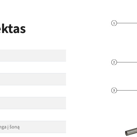
ktas
nga į šoną