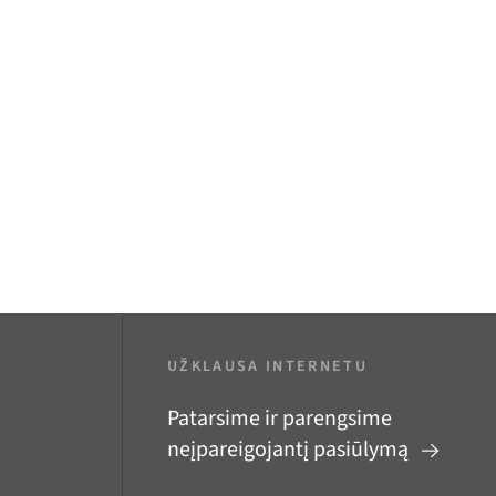
UŽKLAUSA INTERNETU
Patarsime ir parengsime
neįpareigojantį pasiūlymą