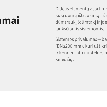
Didelis elementų asortimen
kokį dūmų ištraukimą. Iš š
lumai
dūmtraukį (dūmtakį ir įdė
lanksčiomis sistemomis.
Sistemos privalumas — ba
(DN≤200 mm), kuri užtik
ir kondensato nuotėkio,
kniedžių.