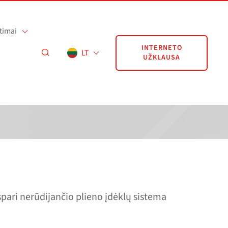
timai
INTERNETO
LT
UŽKLAUSA
pari nerūdijančio plieno įdėklų sistema