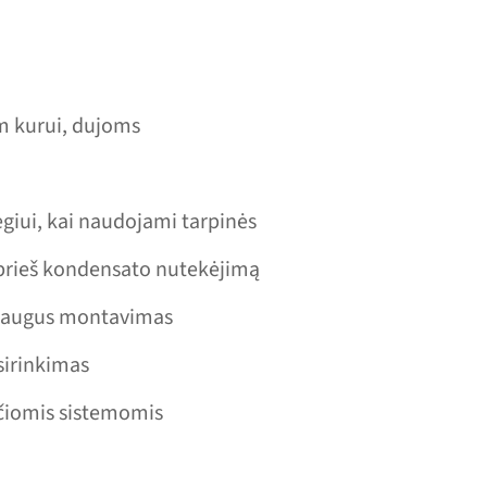
m kurui, dujoms
ėgiui, kai naudojami tarpinės
s prieš kondensato nutekėjimą
r saugus montavimas
sirinkimas
čiomis sistemomis