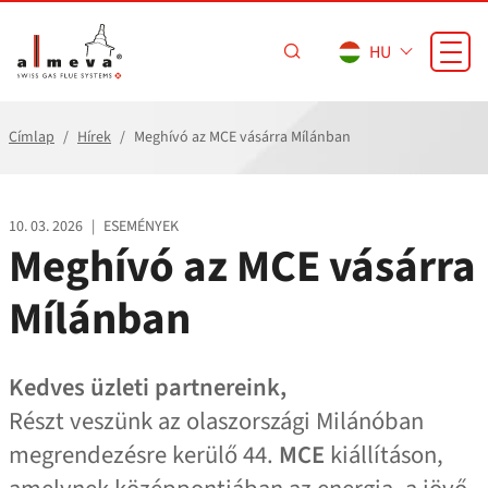
Ugrás a fő tartalomra
HU
Címlap
Hírek
Meghívó az MCE vásárra Mílánban
10. 03. 2026
|
ESEMÉNYEK
Meghívó az MCE vásárra
Mílánban
Kedves üzleti partnereink,
Részt veszünk az olaszországi Milánóban
megrendezésre kerülő 44.
MCE
kiállításon,