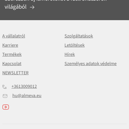
világából
A vállalatról
Szolgáltatások
Karriere
Letöltések
Termékek
Hírek
Kapcsolat
Személyes adatok védelme
NEWSLETTER
+3613009012
hu@almeva.eu