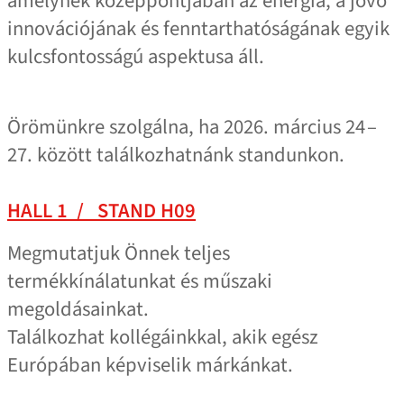
amelynek középpontjában az energia, a jövő
innovációjának és fenntarthatóságának egyik
kulcsfontosságú aspektusa áll.
Örömünkre szolgálna, ha 2026. március 24 –
27. között találkozhatnánk standunkon.
HALL 1 / STAND H09
Megmutatjuk Önnek teljes
termékkínálatunkat és műszaki
megoldásainkat.
Találkozhat kollégáinkkal, akik egész
Európában képviselik márkánkat.