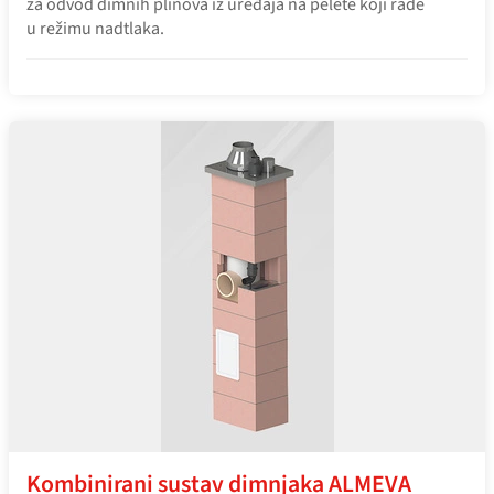
za odvod dimnih plinova iz uređaja na pelete koji rade
u režimu nadtlaka.
Kombinirani sustav dimnjaka ALMEVA