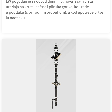
EW pogodan je za odvod dimnih plinova iz svih vrsta
uređaja na kruta, naftna i plinska goriva, koji rade
u podtlaku (s prirodnim propuhom), a kod upotrebe brtve
iu nadtlaku.