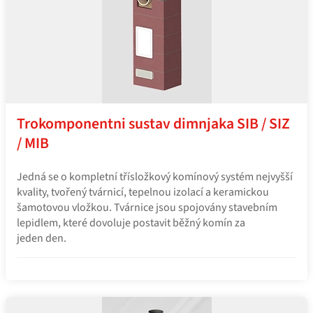
Trokomponentni sustav dimnjaka SIB / SIZ
/ MIB
Jedná se o kompletní třísložkový komínový systém nejvyšší
kvality, tvořený tvárnicí, tepelnou izolací a keramickou
šamotovou vložkou. Tvárnice jsou spojovány stavebním
lepidlem, které dovoluje postavit běžný komín za
jeden den.