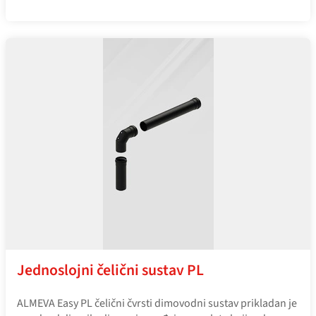
Jednoslojni čelični sustav PL
ALMEVA Easy PL čelični čvrsti dimovodni sustav prikladan je