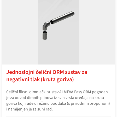
Jednoslojni čelični ORM sustav za
negativni tlak (kruta goriva)
Čelični fiksni dimnjački sustav ALMEVA Easy ORM pogodan
je za odvod dimnih plinova iz svih vrsta uređaja na kruta
goriva koji rade u režimu podtlaka (s prirodnim propuhom)
i namijenjen je za suhi rad.