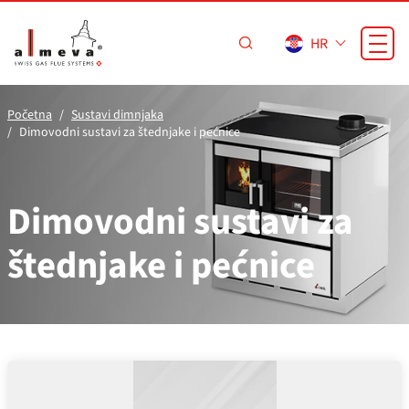
Preskoči na glavni sadržaj
HR
Početna
Sustavi dimnjaka
Dimovodni sustavi za štednjake i pećnice
Dimovodni sustavi za
štednjake i pećnice