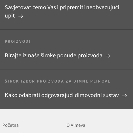
Savjetovat ćemo Vas i pripremiti neobvezujući
upit
PROIZVODI
Birajte iz naše široke ponude proizvoda
ŠIROK IZBOR PROIZVODA ZA DIMNE PLINOVE
Kako odabrati odgovarajući dimovodni sustav
Početna
O Almeva