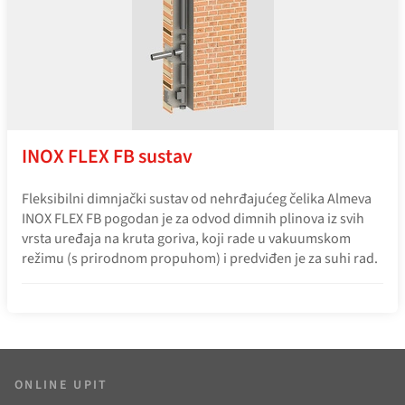
INOX FLEX FB sustav
Fleksibilni dimnjački sustav od nehrđajućeg čelika Almeva
INOX FLEX FB pogodan je za odvod dimnih plinova iz svih
vrsta uređaja na kruta goriva, koji rade u vakuumskom
režimu (s prirodnom propuhom) i predviđen je za suhi rad.
ONLINE UPIT