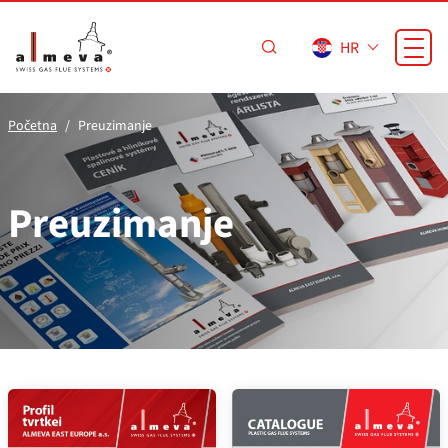
Preskoči na glavni sadržaj
HR
Početna
Preuzimanje
Preuzimanje