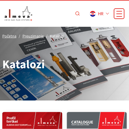
Preskoči na glavni sadržaj
HR
Početna
Preuzimanje
Katalozi
Katalozi