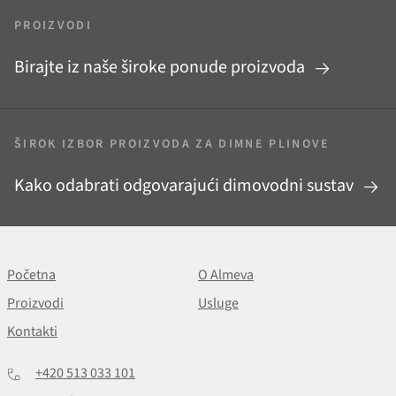
PROIZVODI
Birajte iz naše široke ponude proizvoda
ŠIROK IZBOR PROIZVODA ZA DIMNE PLINOVE
Kako odabrati odgovarajući dimovodni sustav
Početna
O Almeva
Proizvodi
Usluge
Kontakti
+420 513 033 101