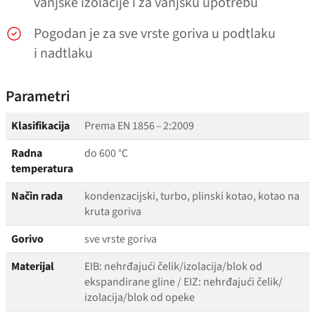
vanjske izolacije i za vanjsku upotrebu
Pogodan je za sve vrste goriva u podtlaku
i nadtlaku
Parametri
Klasifikacija
Prema EN 1856 – 2:2009
Radna
do 600 °C
temperatura
Način rada
kondenzacijski, turbo, plinski kotao, kotao na
kruta goriva
Gorivo
sve vrste goriva
Materijal
EIB: nehrđajući čelik/​izolacija/​blok od
ekspandirane gline / EIZ: nehrđajući čelik/​
izolacija/​blok od opeke