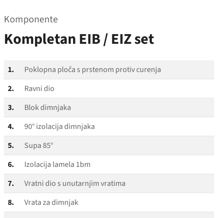
Komponente
Kompletan EIB / EIZ set
1.
Poklopna ploča s prstenom protiv curenja
2.
Ravni dio
3.
Blok dimnjaka
4.
90° izolacija dimnjaka
5.
Supa 85°
6.
Izolacija lamela 1bm
7.
Vratni dio s unutarnjim vratima
8.
Vrata za dimnjak