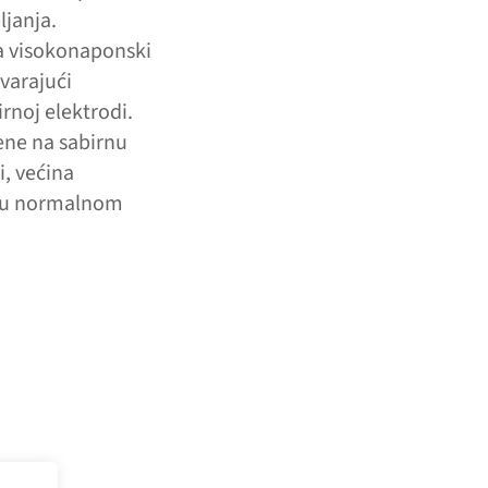
ljanja.
na visokonaponski
tvarajući
rnoj elektrodi.
ene na sabirnu
i, većina
ja u normalnom