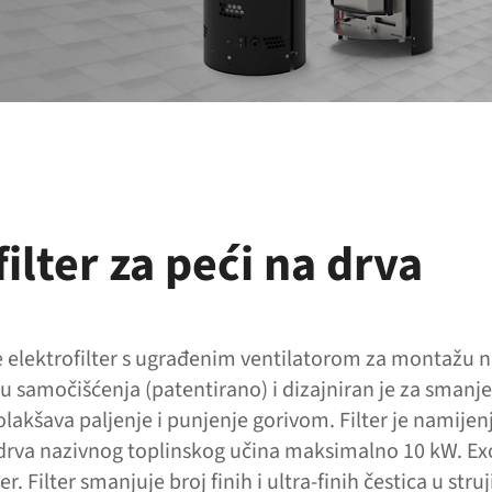
filter za peći na drva
e elektrofilter s ugrađenim ventilatorom za montažu 
u samočišćenja (patentirano) i dizajniran je za smanje
olakšava paljenje i punjenje gorivom. Filter je namije
drva nazivnog toplinskog učina maksimalno 10 kW. Exodr
ter. Filter smanjuje broj finih i ultra-finih čestica u str