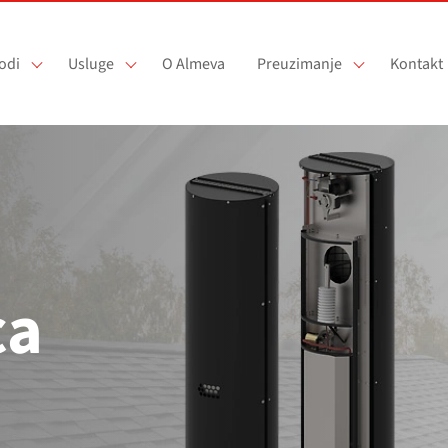
odi
Usluge
O Almeva
Preuzimanje
Kontakt
ca