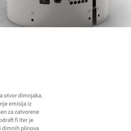
na otvor dimnjaka.
nje emisija iz
njen za zatvorene
aft fi lter je
uji dimnih plinova