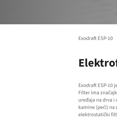
Exodraft ESP-10
Elektro
Exodraft ESP-10 j
Filter ima značajk
uređaja na drva i 
kamine (peći) na 
elektrostatički fil