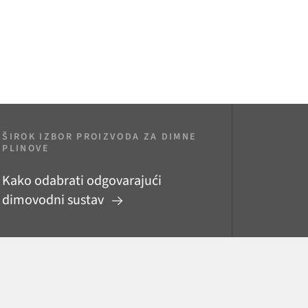
ŠIROK IZBOR PROIZVODA ZA DIMNE
PLINOVE
Kako odabrati odgovarajući
dimovodni sustav