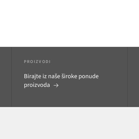
PROIZVODI
Birajte iz naše široke ponude
proizvoda