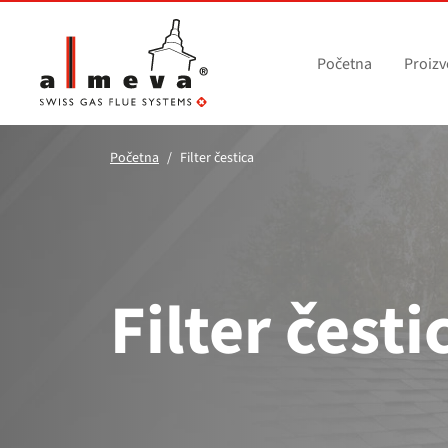
Preskoči na glavni sadržaj
Početna
Proizv
Početna
Filter čestica
Filter česti