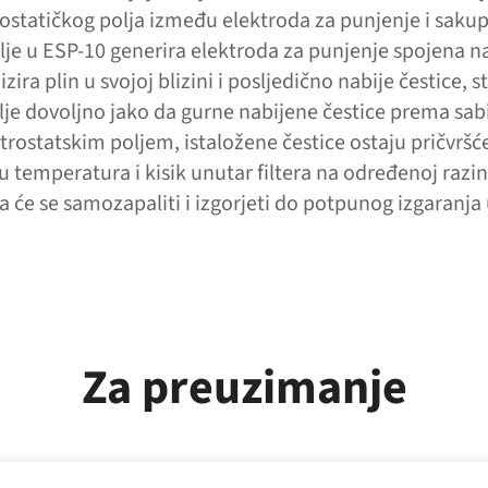
ostatičkog polja između elektroda za punjenje i sakup
lje u ESP-10 generira elektroda za punjenje spojena 
zira plin u svojoj blizini i posljedično nabije čestice, s
lje dovoljno jako da gurne nabijene čestice prema sabi
trostatskim poljem, istaložene čestice ostaju pričvršć
 temperatura i kisik unutar filtera na određenoj razin
ca će se samozapaliti i izgorjeti do potpunog izgaran
Za preuzimanje