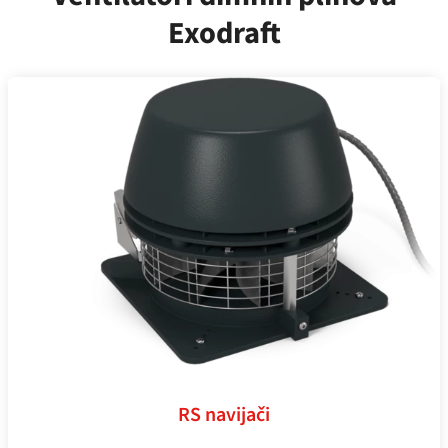
Exodraft
RS navijači