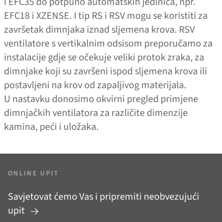
i EFC35 do potpuno automatskih jedinica, npr.
EFC18 i XZENSE. I tip RS i RSV mogu se koristiti za
završetak dimnjaka iznad sljemena krova. RSV
ventilatore s vertikalnim odsisom preporučamo za
instalacije gdje se očekuje veliki protok zraka, za
dimnjake koji su završeni ispod sljemena krova ili
postavljeni na krov od zapaljivog materijala.
U nastavku donosimo okvirni pregled primjene
dimnjačkih ventilatora za različite dimenzije
kamina, peći i uložaka.
ONLINE UPIT
Savjetovat ćemo Vas i pripremiti neobvezujući
upit