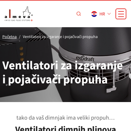
Preskoči na glavni sadržaj
HR
Početna
Ventilatori za izgaranje i pojačivači propuha
Ventilatori za izgaranje
i pojačivači propuha
tako da vaš dimnjak ima veliki propuh…
Ventilatori dimnih plinova