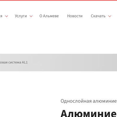
я
Услуги
О Альмеве
Новости
Скачать
вая система AL1
Однослойная алюминие
Алюминие