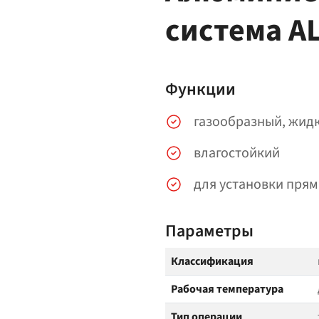
система A
Функции
газообразный, жидк
влагостойкий
для установки пря
Параметры
Классификация
Рабочая температура
Тип операции